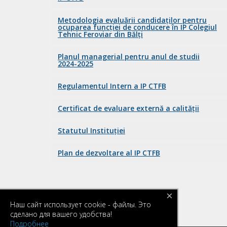
Metodologia evaluării candidaților pentru
ocuparea funcției de conducere în IP Colegiul
Tehnic Feroviar din Bălți
Planul managerial pentru anul de studii
2024-2025
Regulamentul Intern a IP CTFB
Certificat de evaluare externă a calității
Statutul Instituției
Plan de dezvoltare al IP CTFB
×
Наш сайт использует cookie - файлы. Это
сделано для вашего удобства!
Подробнее